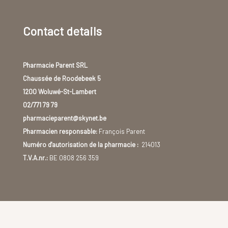
Contact details
Pharmacie Parent SRL
Chaussée de Roodebeek 5
1200 Woluwé-St-Lambert
02/771 79 79
pharmacieparent@skynet.be
Pharmacien responsable:
François Parent
Numéro d'autorisation de la pharmacie :
214013
T.V.A.nr.:
BE 0808 256 359