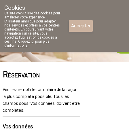
Cookies
Pharmacie Parent SRL
Ce site Web utilise des cookies pour
02/771 79 79
améliorer votre expérience
utilisateur ainsi que pour adapter
Accepter
nos services et offres à vos centres
d'intérêts. En poursuivant votre
navigation sur ce site, vous
acceptez l'utilisation de cookies à
ces fins.
Cliquez ici pour plus
d'informations
.
fermé
Réservation
Veuillez remplir le formulaire de la façon
la plus complète possible. Tous les
champs sous 'Vos données' doivent être
complétés.
Vos données