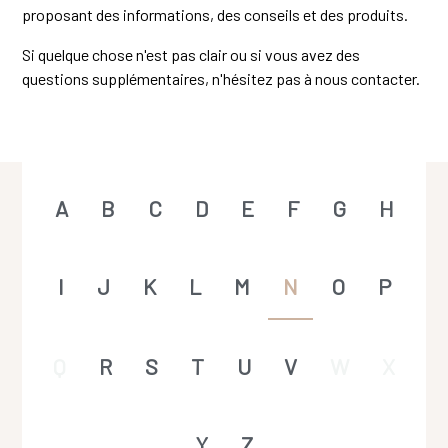
proposant des informations, des conseils et des produits.
Si quelque chose n'est pas clair ou si vous avez des
questions supplémentaires, n'hésitez pas à nous contacter.
A
B
C
D
E
F
G
H
I
J
K
L
M
N
O
P
Q
R
S
T
U
V
W
X
Y
Z