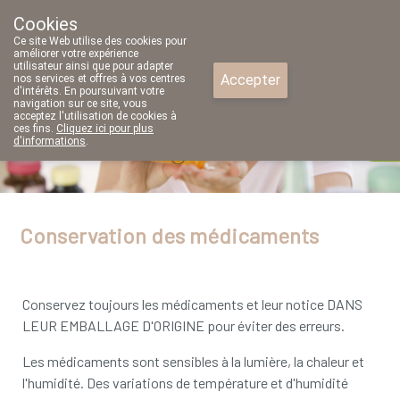
Cookies
Pharmacie Parent SRL
Ce site Web utilise des cookies pour
02/771 79 79
améliorer votre expérience
utilisateur ainsi que pour adapter
Accepter
nos services et offres à vos centres
d'intérêts. En poursuivant votre
navigation sur ce site, vous
acceptez l'utilisation de cookies à
ces fins.
Cliquez ici pour plus
Aujourd'hui
A présent
fermé
d'informations
.
Conservation des médicaments
Conservez toujours les médicaments et leur notice DANS
LEUR EMBALLAGE D'ORIGINE pour éviter des erreurs.
Les médicaments sont sensibles à la lumière, la chaleur et
l'humidité. Des variations de température et d'humidité