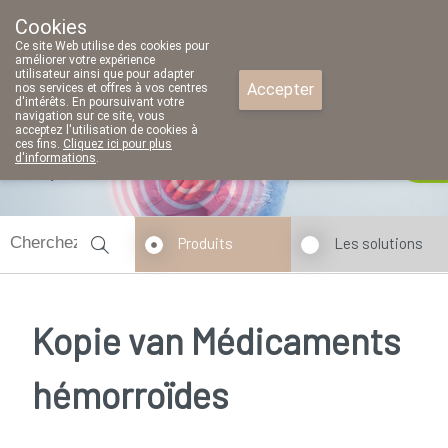
Cookies
Pharmacie Parent SRL
Ce site Web utilise des cookies pour
02/771 79 79
améliorer votre expérience
utilisateur ainsi que pour adapter
Accepter
nos services et offres à vos centres
d'intérêts. En poursuivant votre
navigation sur ce site, vous
acceptez l'utilisation de cookies à
ces fins.
Cliquez ici pour plus
d'informations
.
Aujourd'hui
fermé
Produits
Les solutions
Kopie van Médicaments
hémorroïdes