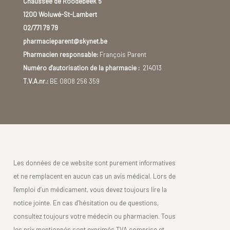
Chaussée de Roodebeek 5
1200 Woluwé-St-Lambert
02/771 79 79
pharmacieparent@skynet.be
Pharmacien responsable:
François Parent
Numéro d'autorisation de la pharmacie :
214013
T.V.A.nr.:
BE 0808 256 359
Les données de ce website sont purement informatives
et ne remplacent en aucun cas un avis médical. Lors de
l’emploi d’un médicament, vous devez toujours lire la
notice jointe. En cas d’hésitation ou de questions,
consultez toujours votre médecin ou pharmacien. Tous
les prix mentionnés sont exprimés TVA comprise et