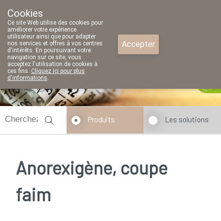
Cookies
Pharmacie Parent SRL
Ce site Web utilise des cookies pour
02/771 79 79
améliorer votre expérience
utilisateur ainsi que pour adapter
Accepter
nos services et offres à vos centres
d'intérêts. En poursuivant votre
navigation sur ce site, vous
acceptez l'utilisation de cookies à
ces fins.
Cliquez ici pour plus
d'informations
.
fermé
Produits
Les solutions
Anorexigène, coupe
faim