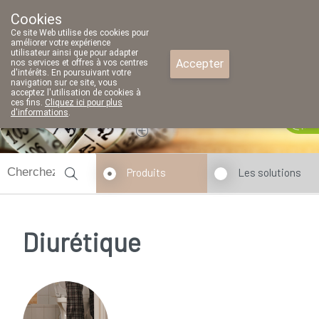
Cookies
Pharmacie Parent SRL
Ce site Web utilise des cookies pour
02/771 79 79
améliorer votre expérience
utilisateur ainsi que pour adapter
Accepter
nos services et offres à vos centres
d'intérêts. En poursuivant votre
navigation sur ce site, vous
acceptez l'utilisation de cookies à
ces fins.
Cliquez ici pour plus
Aujourd'hui
A présent
fermé
d'informations
.
Produits
Les solutions
Diurétique